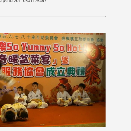
napshot20110501175447