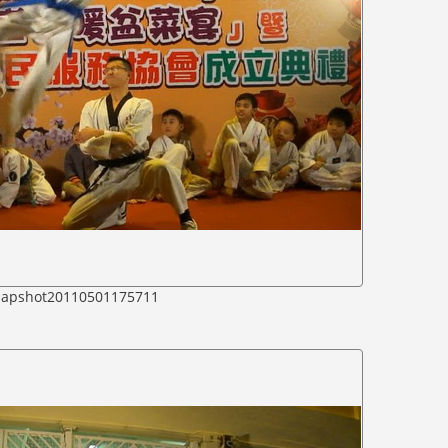
napshot20110501175711