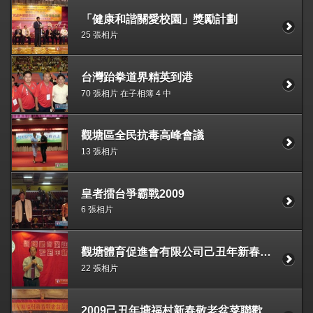
「健康和諧關愛校園」獎勵計劃
25 張相片
台灣跆拳道界精英到港
70 張相片 在子相簿 4 中
觀塘區全民抗毒高峰會議
13 張相片
皇者擂台爭霸戰2009
6 張相片
觀塘體育促進會有限公司己丑年新春團拜
22 張相片
2009己丑年塘福村新春敬老盆菜聯歡晚會