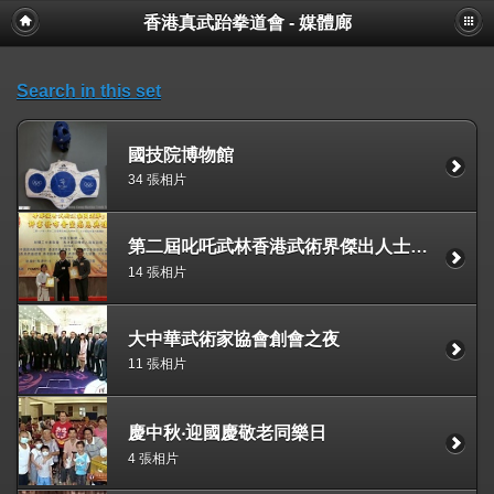
香港真武跆拳道會 - 媒體廊
Search in this set
國技院博物館
34 張相片
第二屆叱吒武林香港武術界傑出人士暨學界優秀武術運動員選舉
14 張相片
大中華武術家協會創會之夜
11 張相片
慶中秋‧迎國慶敬老同樂日
4 張相片