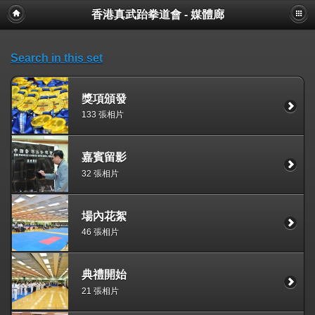
香港真武跆拳道會 - 媒體廊
Search in this set
獎項頒發
133 張相片
嘉賓留影
32 張相片
場內花絮
46 張相片
典禮開始
21 張相片