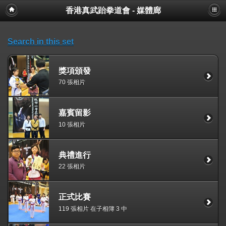
香港真武跆拳道會 - 媒體廊
Search in this set
獎項頒發
70 張相片
嘉賓留影
10 張相片
典禮進行
22 張相片
正式比賽
119 張相片 在子相簿 3 中