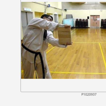
P1020937