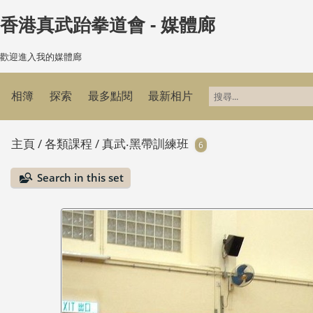
香港真武跆拳道會 - 媒體廊
歡迎進入我的媒體廊
相簿
探索
最多點閱
最新相片
主頁
/
各類課程
/
真武‧黑帶訓練班
6
Search in this set