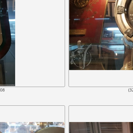
608
(3