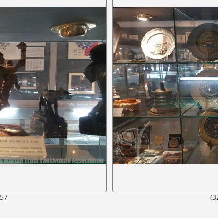
557
(3