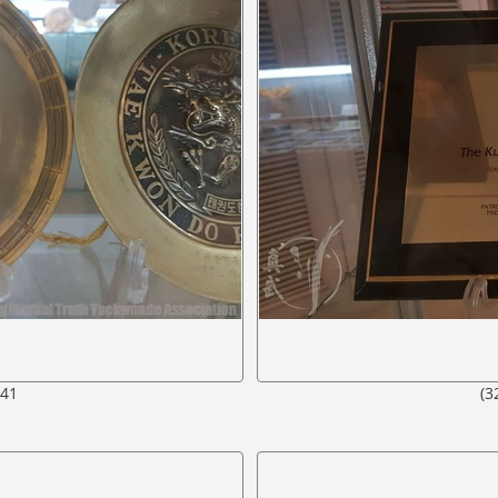
441
(3