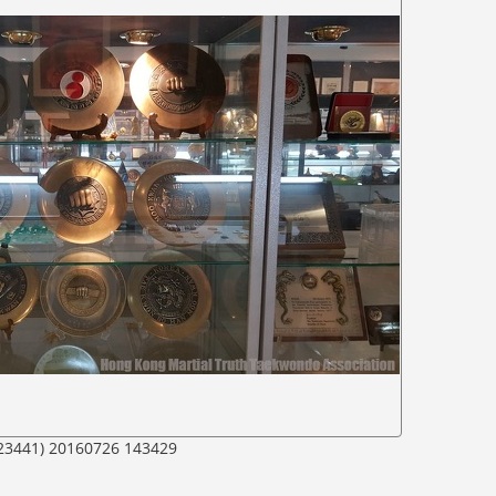
23441) 20160726 143429