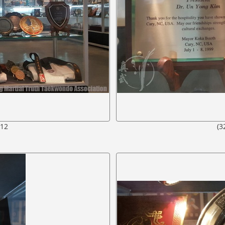
412
(3