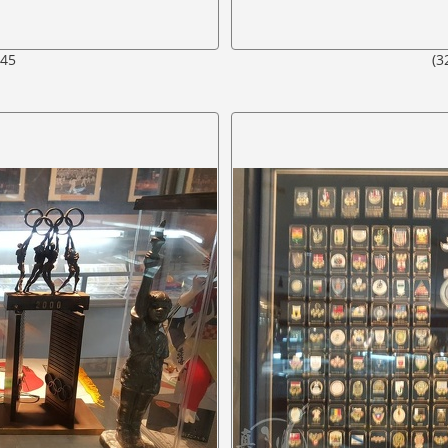
545
(3