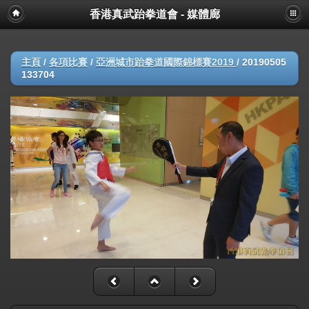
香港真武跆拳道會 - 媒體廊
主頁
/
各項比賽
/
亞洲城市跆拳道國際錦標賽2019
/
20190505
133704