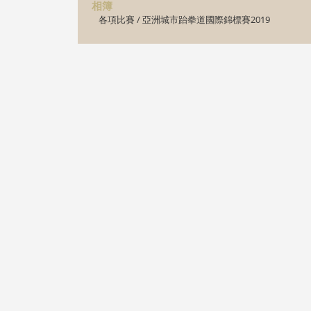
相簿
各項比賽
/
亞洲城市跆拳道國際錦標賽2019