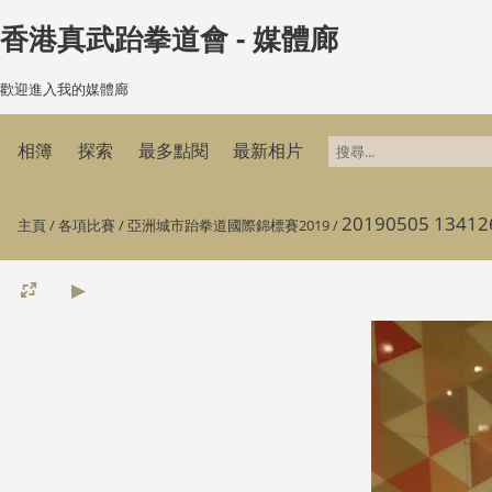
香港真武跆拳道會 - 媒體廊
歡迎進入我的媒體廊
相簿
探索
最多點閱
最新相片
20190505 13412
主頁
/
各項比賽
/
亞洲城市跆拳道國際錦標賽2019
/