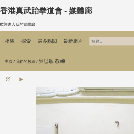
香港真武跆拳道會 - 媒體廊
歡迎進入我的媒體廊
相簿
探索
最多點閱
最新相片
吳思敏 教練
主頁
/
我們的教練
/