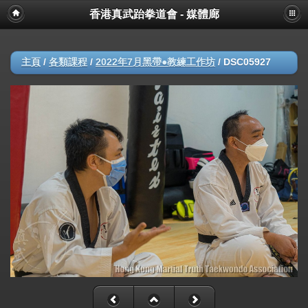
香港真武跆拳道會 - 媒體廊
主頁
/
各類課程
/
2022年7月黑帶●教練工作坊
/
DSC05927