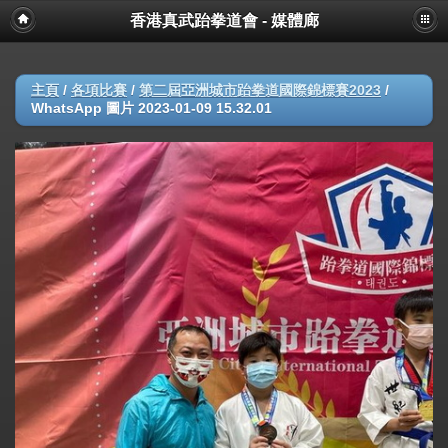
香港真武跆拳道會 - 媒體廊
主頁
/
各項比賽
/
第二屆亞洲城市跆拳道國際錦標賽2023
/
WhatsApp 圖片 2023-01-09 15.32.01