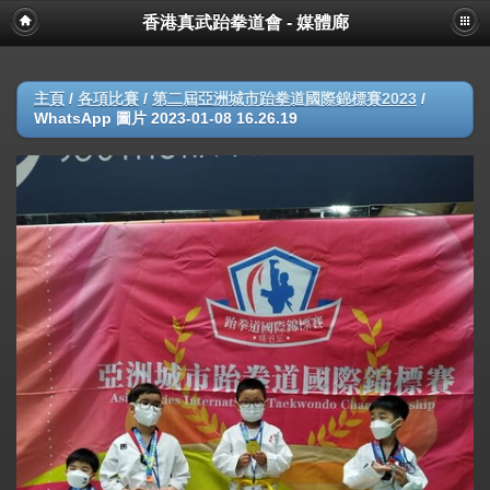
香港真武跆拳道會 - 媒體廊
主頁
/
各項比賽
/
第二屆亞洲城市跆拳道國際錦標賽2023
/
WhatsApp 圖片 2023-01-08 16.26.19