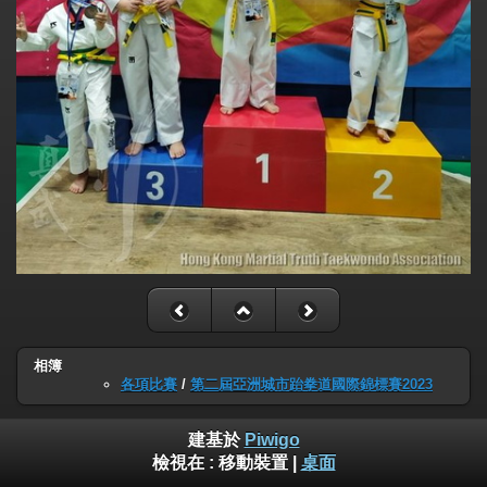
相簿
各項比賽
/
第二屆亞洲城市跆拳道國際錦標賽2023
建基於
Piwigo
檢視在 :
移動裝置
|
桌面