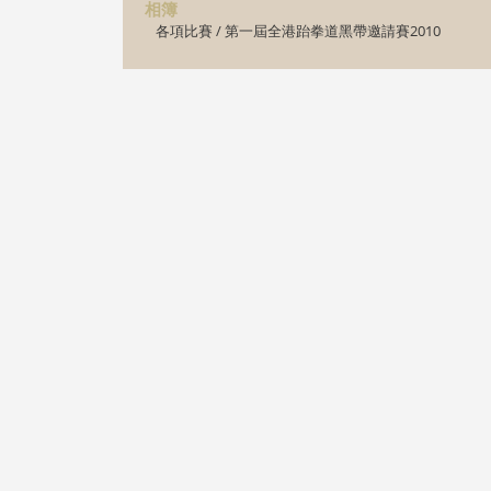
相簿
各項比賽
/
第一屆全港跆拳道黑帶邀請賽2010